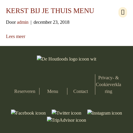
M
KERST BIJ JE THUIS MENU
e
n
Door
admin
|
december 23, 2018
u
Lees meer
Privacy- &
Cookieverkla
Reserveren
Menu
Contact
ring