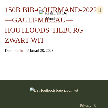
M
150B BIB-GOURMAND-2022
e
n
—GAULT-MILLAU—
u
HOUTLOODS-TILBURG-
ZWART-WIT
Door
admin
|
februari 28, 2023
Privacy- &