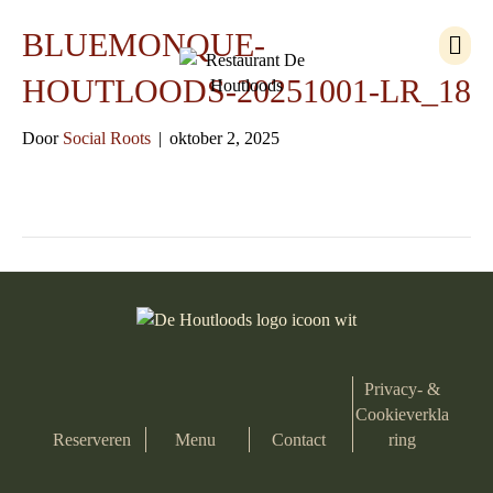
M
BLUEMONQUE-
e
n
HOUTLOODS-20251001-LR_18
u
Door
Social Roots
|
oktober 2, 2025
Privacy- &
Cookieverkla
Reserveren
Menu
Contact
ring