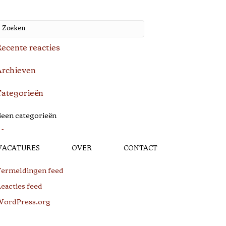
ecente reacties
rchieven
ategorieën
een categorieën
Meta
VACATURES
OVER
CONTACT
ogin
ermeldingen feed
eacties feed
ordPress.org