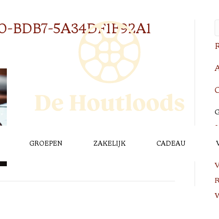
0-BDB7-5A34DF1B92A1
R
A
C
G
GROEPEN
ZAKELIJK
CADEAU
L
V
R
W