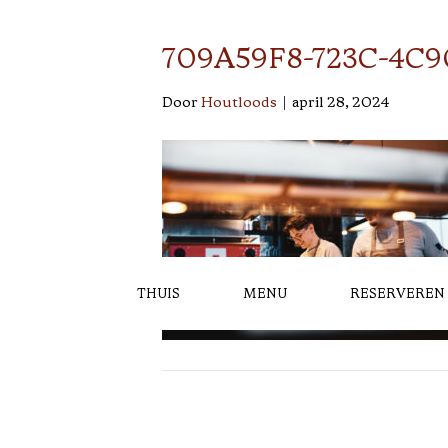
709A59F8-723C-4C9
Door
Houtloods
|
april 28, 2024
THUIS
MENU
RESERVEREN