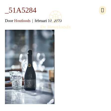
M
_51A5284
e
n
Door
Houtloods
|
februari 10, 2020
u