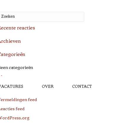
ecente reacties
rchieven
ategorieën
een categorieën
Meta
VACATURES
OVER
CONTACT
ogin
ermeldingen feed
eacties feed
ordPress.org