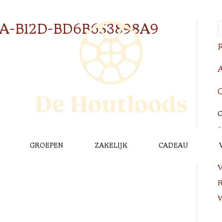
2A-B12D-BD6B653898A9
R
A
C
G
GROEPEN
ZAKELIJK
CADEAU
L
V
R
W