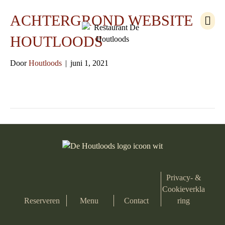
M
ACHTERGROND WEBSITE
e
n
HOUTLOODS
u
Door
Houtloods
|
juni 1, 2021
Privacy- &
Cookieverkla
Reserveren
Menu
Contact
ring