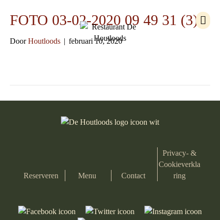
M
FOTO 03-02-2020 09 49 31 (3)
e
n
Door
Houtloods
|
februari 10, 2020
u
Privacy- &
Cookieverkla
Reserveren
Menu
Contact
ring