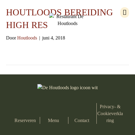
M
HOUTLOODS BEREIDING
e
n
HIGH RES
u
Door
Houtloods
|
juni 4, 2018
Privacy- &
Cookieverkla
Reserveren
Menu
Contact
ring