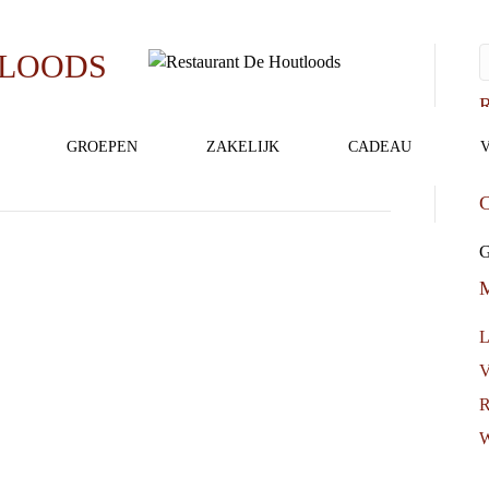
TLOODS
R
GROEPEN
ZAKELIJK
CADEAU
A
C
G
L
V
R
W