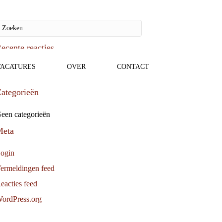
ecente reacties
VACATURES
OVER
CONTACT
rchieven
ategorieën
een categorieën
Meta
ogin
ermeldingen feed
eacties feed
ordPress.org