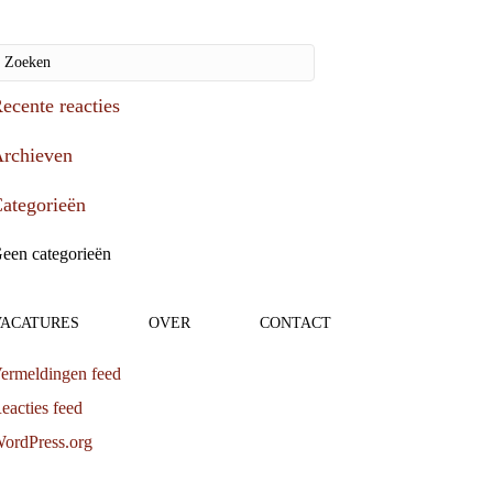
ecente reacties
rchieven
ategorieën
een categorieën
Meta
VACATURES
OVER
CONTACT
ogin
ermeldingen feed
eacties feed
ordPress.org