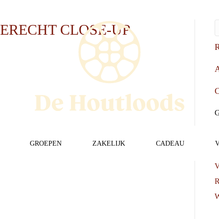
ERECHT CLOSE-UP
R
A
C
G
GROEPEN
ZAKELIJK
CADEAU
L
V
R
W