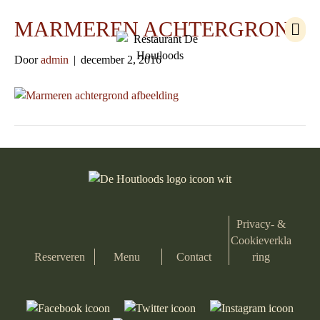
M
MARMEREN ACHTERGROND
e
n
Door
admin
|
december 2, 2016
u
Privacy- &
Cookieverkla
Reserveren
Menu
Contact
ring