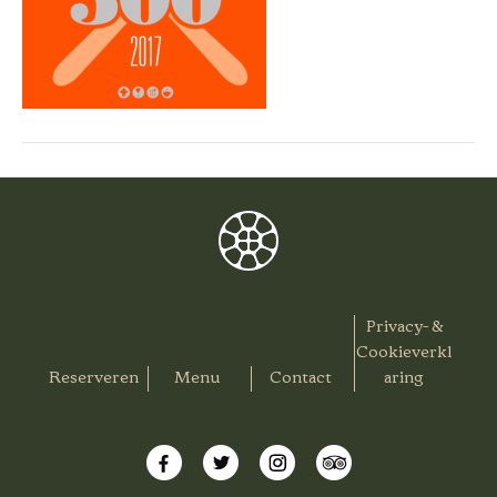
Privacy- &
Cookieverkl
Reserveren
Menu
Contact
aring