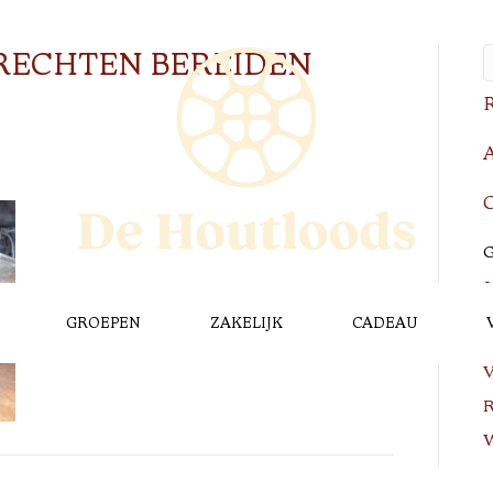
RECHTEN BEREIDEN
R
A
C
G
GROEPEN
ZAKELIJK
CADEAU
L
V
R
W