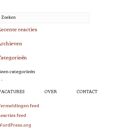
ecente reacties
rchieven
ategorieën
een categorieën
Meta
VACATURES
OVER
CONTACT
ogin
ermeldingen feed
eacties feed
ordPress.org