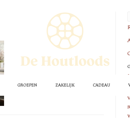
R
A
C
G
GROEPEN
ZAKELIJK
CADEAU
L
V
R
W