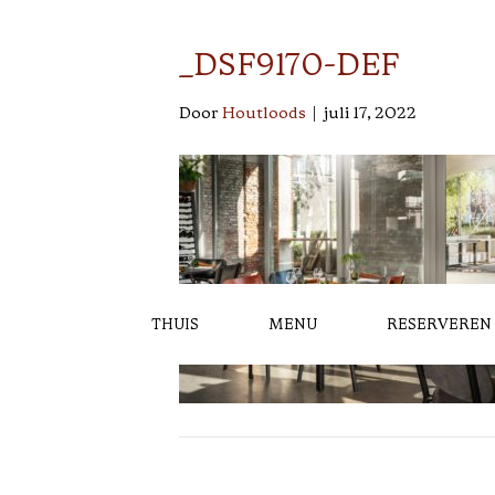
_DSF9170-DEF
Door
Houtloods
|
juli 17, 2022
THUIS
MENU
RESERVEREN