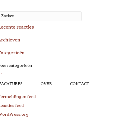
ecente reacties
rchieven
ategorieën
een categorieën
Meta
VACATURES
OVER
CONTACT
ogin
ermeldingen feed
eacties feed
ordPress.org