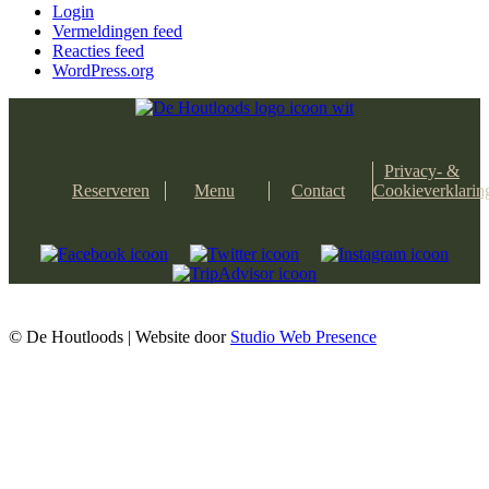
Login
ZAKELIJK
Vermeldingen feed
Reacties feed
WordPress.org
CADEAU
VACATURES
Privacy- &
Reserveren
Menu
Contact
Cookieverklarin
OVER
CONTACT
© De Houtloods | Website door
Studio Web Presence