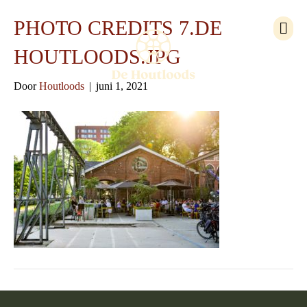
M
PHOTO CREDITS 7.DE
e
n
HOUTLOODS.JPG
u
Door
Houtloods
|
juni 1, 2021