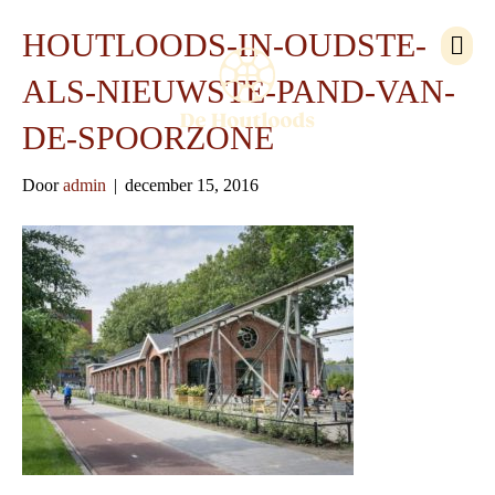
M
HOUTLOODS-IN-OUDSTE-
e
n
ALS-NIEUWSTE-PAND-VAN-
u
DE-SPOORZONE
Door
admin
|
december 15, 2016