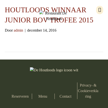
M
HOUTLOODS WINNAAR
e
n
JUNIOR BOV TROFEE 2015
u
Door
admin
|
december 14, 2016
Privacy- &
Cookieverkla
Reserveren
Menu
Contact
ring