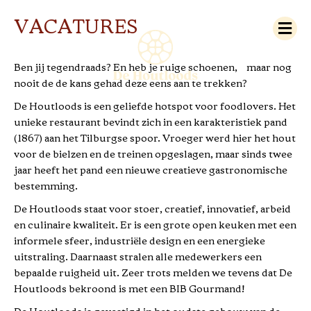
M
VACATURES
e
n
u
Ben jij tegendraads? En heb je ruige schoenen, maar nog
nooit de de kans gehad deze eens aan te trekken?
De Houtloods is een geliefde hotspot voor foodlovers. Het
unieke restaurant bevindt zich in een karakteristiek pand
(1867) aan het Tilburgse spoor. Vroeger werd hier het hout
voor de bielzen en de treinen opgeslagen, maar sinds twee
jaar heeft het pand een nieuwe creatieve gastronomische
bestemming.
De Houtloods staat voor stoer, creatief, innovatief, arbeid
en culinaire kwaliteit. Er is een grote open keuken met een
informele sfeer, industriële design en een energieke
uitstraling. Daarnaast stralen alle medewerkers een
bepaalde ruigheid uit. Zeer trots melden we tevens dat De
Houtloods bekroond is met een BIB Gourmand!